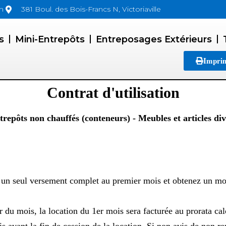
m
381 Boul. des Bois-Francs N, Victoriaville
s
Mini-Entrepôts
Entreposages Extérieurs
Imprim
Contrat d'utilisation
trepôts non chauffés (conteneurs) - Meubles et articles div
en un seul versement complet au premier mois et obtenez un 
er du mois, la location du 1er mois sera facturée au prorata c