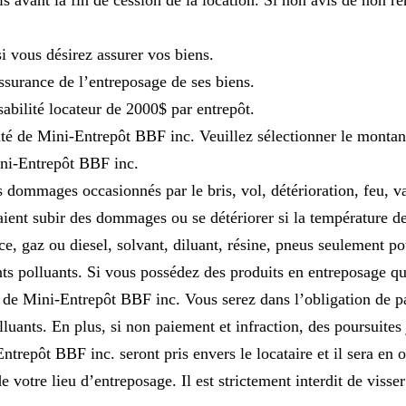
s avant la fin de cession de la location. Si non avis de non r
i vous désirez assurer vos biens.
ssurance de l’entreposage de ses biens.
bilité locateur de 2000$ par entrepôt.
té de Mini-Entrepôt BBF inc. Veuillez sélectionner le montant 
ni-Entrepôt BBF inc.
 dommages occasionnés par le bris, vol, détérioration, feu, va
raient subir des dommages ou se détériorer si la température d
ence, gaz ou diesel, solvant, diluant, résine, pneus seulement 
s polluants. Si vous possédez des produits en entreposage qui 
de Mini-Entrepôt BBF inc. Vous serez dans l’obligation de pay
luants. En plus, si non paiement et infraction, des poursuites
trepôt BBF inc. seront pris envers le locataire et il sera en o
e votre lieu d’entreposage. Il est strictement interdit de viss